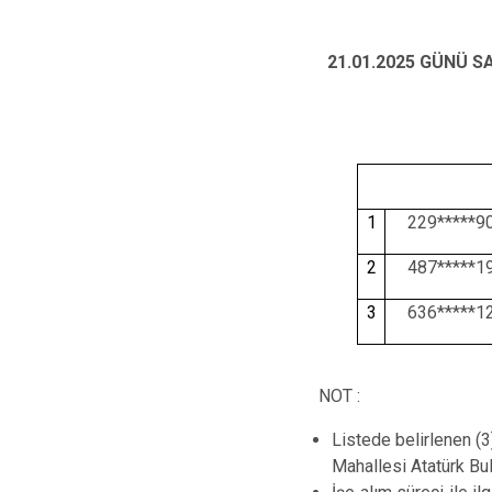
21.01.2025 GÜNÜ 
1
229*****9
2
487*****1
3
636*****1
NOT :
Listede belirlenen (3
Mahallesi Atatürk Bul