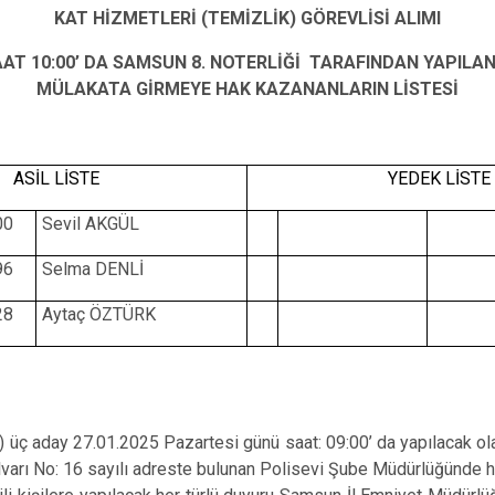
KAT HİZMETLERİ (TEMİZLİK) GÖREVLİSİ ALIMI
SAAT 10:00’ DA SAMSUN 8. NOTERLİĞİ TARAFINDAN YAPIL
MÜLAKATA GİRMEYE HAK KAZANANLARIN LİSTESİ
ASİL LİSTE
YEDEK LİSTE
00
Sevil AKGÜL
96
Selma DENLİ
28
Aytaç ÖZTÜRK
) üç aday 27.01.2025 Pazartesi günü saat: 09:00’ da yapılacak ola
varı No: 16 sayılı adreste bulunan Polisevi Şube Müdürlüğünde ha