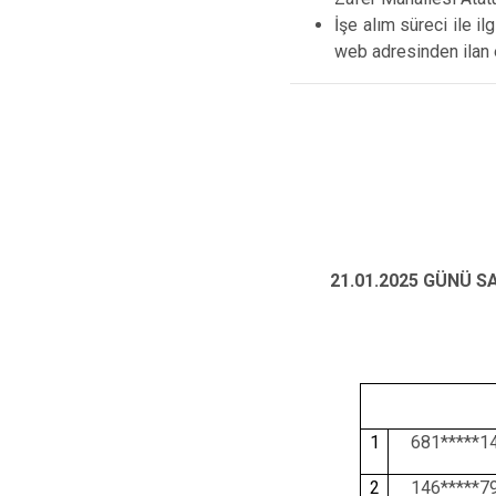
İşe alım süreci ile i
web adresinden ilan e
21.01.2025 GÜNÜ 
1
681*****1
2
146*****7