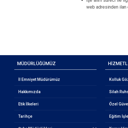
İşe alım süreci ile i
web adresinden ilan e
MÜDÜRLÜĞÜMÜZ
HİZMETL
İl Emniyet Müdürümüz
Kolluk Göz
Hakkımızda
Silah Ruhs
Etik İlkeleri
Özel Güven
Tarihçe
Eğitim İşl