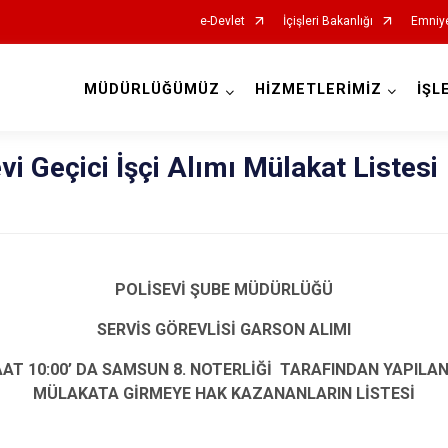
e-Devlet
İçişleri Bakanlığı
Emniye
MÜDÜRLÜĞÜMÜZ
HİZMETLERİMİZ
İŞL
İl Emniyet Müdürlükleri
i Geçici İşçi Alımı Mülakat Listesi
POLİSEVİ ŞUBE MÜDÜRLÜĞÜ
SERVİS GÖREVLİSİ GARSON ALIMI
SAAT 10:00’ DA SAMSUN 8. NOTERLİĞİ TARAFINDAN YAPIL
MÜLAKATA GİRMEYE HAK KAZANANLARIN LİSTESİ