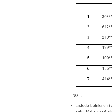
1
303*
2
612*
3
218*
4
189*
5
109*
6
155*
7
414*
NOT :
Listede belirlenen (
Zafer Mahallesi Atat