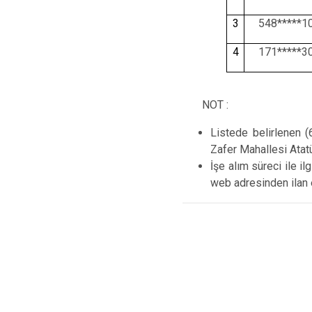
3
548*****1
4
171*****3
NOT :
Listede belirlenen (
Zafer Mahallesi Atat
İşe alım süreci ile i
web adresinden ilan e