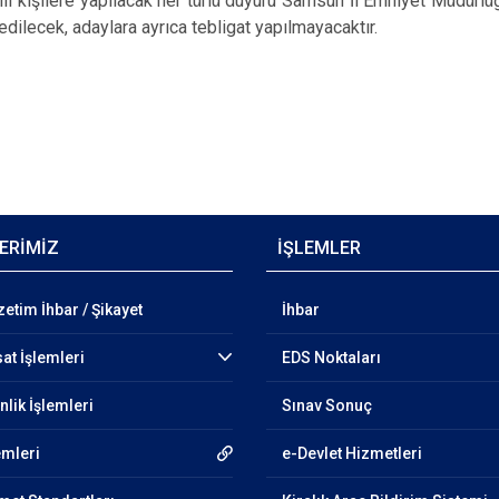
lgili kişilere yapılacak her türlü duyuru Samsun İl Emniyet Müdürl
dilecek, adaylara ayrıca tebligat yapılmayacaktır.
ERİMİZ
İŞLEMLER
etim İhbar / Şikayet
İhbar
at İşlemleri
EDS Noktaları
lik İşlemleri
Sınav Sonuç
emleri
e-Devlet Hizmetleri