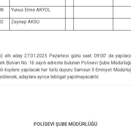
08
Yunus Emre AKYOL
02
Zeynep AKSU
6) altı aday 27.01.2025 Pazartesi günü saat: 09:00’ da yapılaca
ürk Bulvarı No: 16 sayılı adreste bulunan Polisevi Şube Müdürlüğü
lgili kişilere yapılacak her türlü duyuru Samsun İl Emniyet Müdürl
dilecek, adaylara ayrıca tebligat yapılmayacaktır.
POLİSEVİ ŞUBE MÜDÜRLÜĞÜ