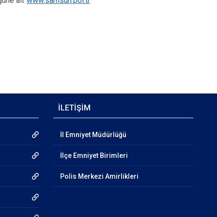
üğüne ait
www.samsun.pol.tr
İLETİŞİM
İl Emniyet Müdürlüğü
İlçe Emniyet Birimleri
Polis Merkezi Amirlikleri