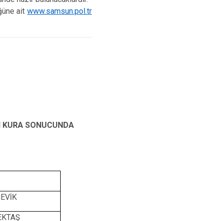
üğüne ait
www.samsun.pol.tr
AN KURA SONUCUNDA
ÇEVİK
EKTAŞ