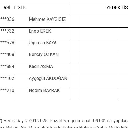
ASİL LİSTE
YEDEK Lİ
****336
Mehmet KAYGISIZ
****732
Enes EREK
****578
Uğurcan KAYA
****408
Berkay ÖZKAN
****884
Kadir ASMA
****102
Ayşegül AKDOĞAN
****710
Nedim BAYRAK
7) yedi aday 27.01.2025 Pazartesi günü saat: 09:00’ da yapılaca
ürk Bulvarı No: 16 sayılı adreste bulunan Polisevi Şube Müdürlüğü