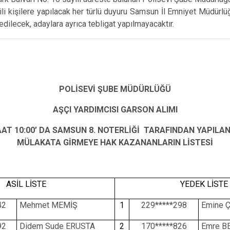
lgili kişilere yapılacak her türlü duyuru Samsun İl Emniyet Müdürl
dilecek, adaylara ayrıca tebligat yapılmayacaktır.
POLİSEVİ ŞUBE MÜDÜRLÜĞÜ
AŞÇI YARDIMCISI GARSON ALIMI
SAAT 10:00’ DA SAMSUN 8. NOTERLİĞİ TARAFINDAN YAPIL
MÜLAKATA GİRMEYE HAK KAZANANLARIN LİSTESİ
ASİL LİSTE
YEDEK LİSTE
42
Mehmet MEMİŞ
1
229*****298
Emine 
92
Didem Sude ERUSTA
2
170*****826
Emre B