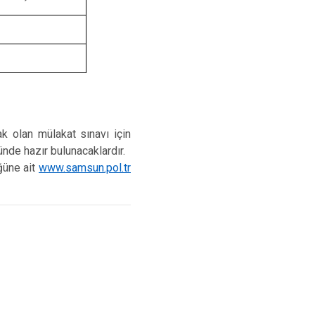
k olan mülakat sınavı için
nde hazır bulunacaklardır.
üğüne ait
www.samsun.pol.tr